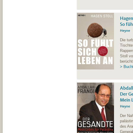
Hagen 
So füh
Heyne
Die tur
Tischte
Rapper
Stoll v
berücht
> Bucht
Abdall
Der G
Mein L
Heyne
Der Nah
palästi
des Ara
General