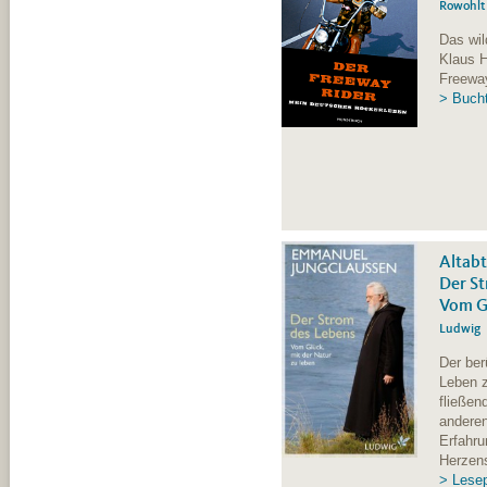
Rowohlt
Das wil
Klaus H
Freeway
> Bucht
Altab
Der St
Vom Gl
Ludwig
Der ber
Leben z
fließen
anderen
Erfahru
Herzen
> Lese