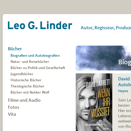
Leo G. Linder
Autor, Regisseur, Produz
Zum Inhalt springen
Bücher
Biografien und Autobiografien
Biog
Natur- und Reisebücher
Bücher zu Politik und Gesellschaft
Jugendbücher
David 
Historische Bücher
Autobi
Theologische Bücher
Heyne
Bücher mit Notker Wolf
Sein Le
Filme und Audio
besten 
Fotos
Filme für das FWU (Auswahl)
Hier er
Filme für die GTZ
Vita
Lebens
Filme für das Fernsehen
weltwei
Audio
von Rio