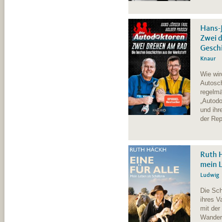
Hans-J
Zwei d
Geschi
Knaur
Wie wi
Autosch
regelmä
„Autodo
und ihr
der Re
Ruth H
mein L
Ludwig
Die Sch
ihres V
mit der
Wanders