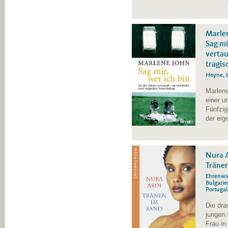
Marlen
Sag mi
vertau
tragi
Heyne, L
Marlene
einer u
Fünfzig
der eig
Nura 
Träne
Ehrenwir
Bulgarie
Portugal
Die dra
jungen 
Frau in