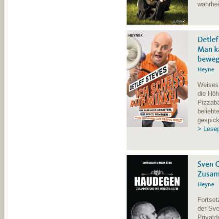
wahrhei
Detlef
Man ka
beweg
Heyne
Weises 
die Höh
Pizzabä
beliebt
gespick
> Lese
Sven G
Zusamm
Heyne
Fortset
der Sve
Privatd