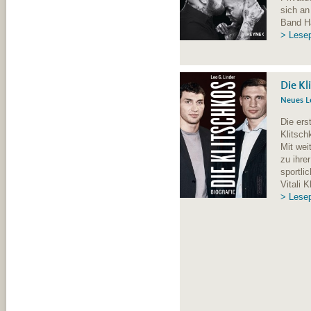
sich an
Band Ha
> Lese
Die Kl
Neues L
Die ers
Klitsch
Mit wei
zu ihre
sportli
Vitali 
> Lese