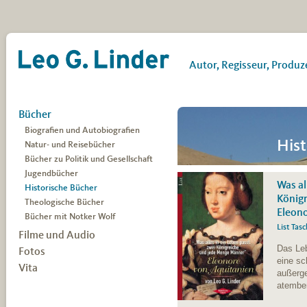
Leo G. Linder
Autor, Regisseur, Produz
Zum Inhalt springen
Bücher
Biografien und Autobiografien
Hist
Natur- und Reisebücher
Bücher zu Politik und Gesellschaft
Jugendbücher
Was al
Historische Bücher
König
Theologische Bücher
Eleono
Bücher mit Notker Wolf
List Tas
Filme und Audio
Das Leb
Fotos
Filme für das FWU (Auswahl)
eine sc
Filme für die GTZ
Vita
außerg
Filme für das Fernsehen
atembe
Audio