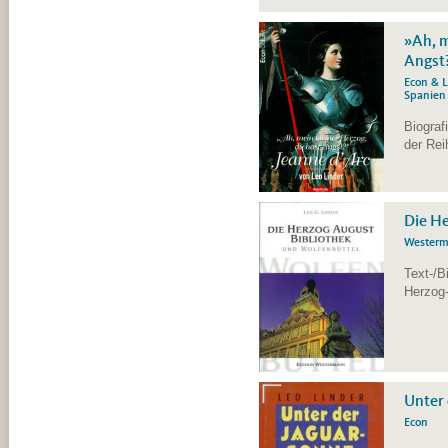
»Ah, m
Angst?
Econ & L
Spanien
Biograf
der Rei
Die He
Wester
Text-/B
Herzog-
Unter 
Econ