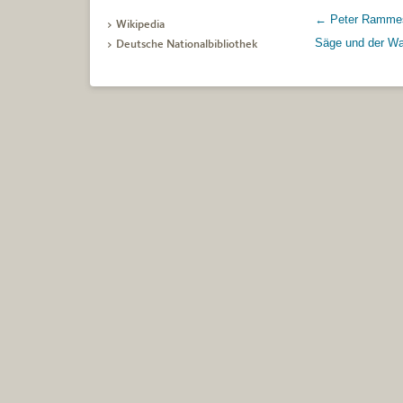
←
Peter Rammes:
Artikel-Navigatio
> Wikipedia
Säge und der Wa
> Deutsche Nationalbibliothek