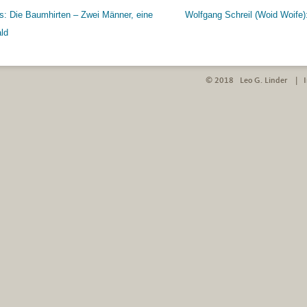
 Die Baumhirten – Zwei Männer, eine
Wolfgang Schreil (Woid Woife)
n
ld
© 2018 Leo G. Linder |