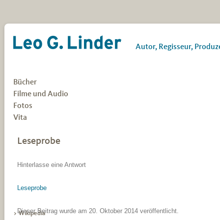
Leo G. Linder
Autor, Regisseur, Produz
Zum Inhalt springen
Bücher
Filme und Audio
Biografien und Autobiografien
Natur- und Reisebücher
Fotos
Filme für das FWU (Auswahl)
Bücher zu Politik und Gesellschaft
Filme für die GTZ
Vita
Jugendbücher
Filme für das Fernsehen
Historische Bücher
Audio
Leseprobe
Theologische Bücher
Bücher mit Notker Wolf
Hinterlasse eine Antwort
Leseprobe
Dieser Beitrag wurde
am
20. Oktober 2014
veröffentlicht.
> Wikipedia