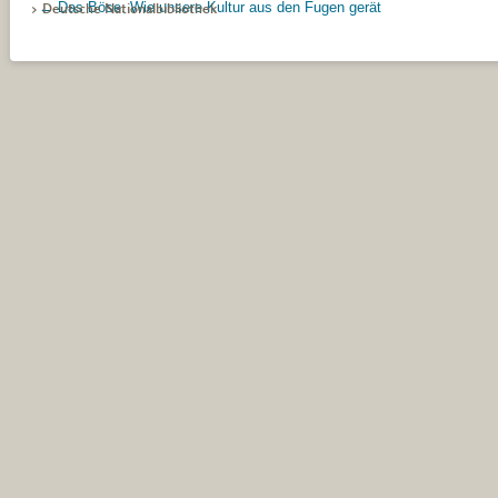
←
Das Böse. Wie unsere Kultur aus den Fugen gerät
Artikel-Navigation
> Deutsche Nationalbibliothek